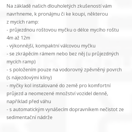
Na základě našich dlouholetých zkušeností vám
navrhneme, k pronájmu či ke koupi, některou
z mycích ramp:
- průjezdnou roštovou myčku o délce mycího roštu
4m až 12m
- výkonnější, kompaktní válcovou myčku
- se zkrápěcím rámem nebo bez něj (u průjezdných
mycích ramp)
- s položením pouze na vodorovný zpěvněný povrch
(s nájezdovými klíny)
- myčky kol instalované do země pro komfortní
průjezd a neomezené množství vozidel denně,
například před váhu
- s automatickým vynášecím dopravníkem nečistot ze
sedimentační nádrže