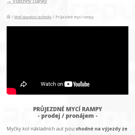
→ Všechny články
/
Mytí stavební techniky
/
Průjezdné mycí rampy
PRŮJEZDNÉ MYCÍ RAMPY
- prodej / pronájem -
Myčky kol nákladních aut jsou
vhodné na výjezdy ze