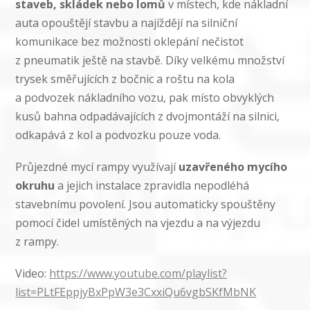
staveb, skládek nebo lomů
v místech, kde nákladní
auta opouštějí stavbu a najíždějí na silniční
komunikace bez možnosti oklepání nečistot
z pneumatik ještě na stavbě. Díky velkému množství
trysek směřujících z bočnic a roštu na kola
a podvozek nákladního vozu, pak místo obvyklých
kusů bahna odpadávajících z dvojmontáží na silnici,
odkapává z kol a podvozku pouze voda.
Průjezdné mycí rampy využívají
uzavřeného mycího
okruhu
a jejich instalace zpravidla nepodléhá
stavebnímu povolení. Jsou automaticky spouštěny
pomocí čidel umístěných na vjezdu a na výjezdu
z rampy.
Video:
https://www.youtube.com/playlist?
list=PLtFEppjyBxPpW3e3CxxiQu6vgbSKfMbNK