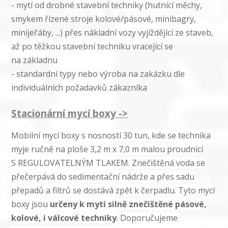
- mytí od drobné stavební techniky (hutnící měchy,
smykem řízené stroje kolové/pásové, minibagry,
minijeřáby, ...) přes nákladní vozy vyjíždějící ze staveb,
až po těžkou stavební techniku vracející se
na základnu
- standardní typy nebo výroba na zakázku dle
individuálních požadavků zákazníka
Stacionární mycí boxy ->
Mobilní mycí boxy s nosností 30 tun, kde se technika
myje ručně na ploše 3,2 m x 7,0 m malou proudnicí
S REGULOVATELNÝM TLAKEM. Znečištěná voda se
přečerpává do sedimentační nádrže a přes sadu
přepadů a filtrů se dostává zpět k čerpadlu. Tyto mycí
boxy jsou
určeny k mytí silně znečištěné pásové,
kolové, i válcové techniky
. Doporučujeme