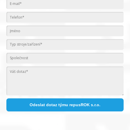
Odeslat dotaz týmu repusROK s.r.o.