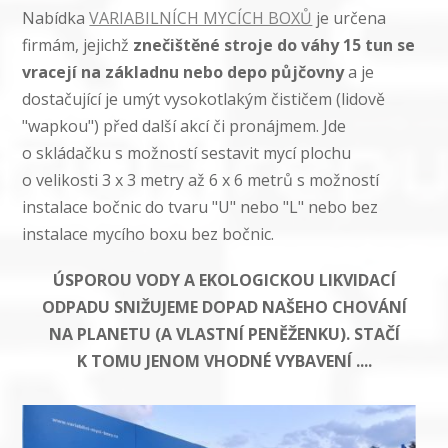
Nabídka
VARIABILNÍCH MYCÍCH BOXŮ
je určena
firmám, jejichž
znečištěné stroje do váhy 15 tun se
vracejí na základnu nebo depo půjčovny
a je
dostačující je umýt vysokotlakým čističem (lidově
"wapkou") před další akcí či pronájmem. Jde
o skládačku s možností sestavit mycí plochu
o velikosti 3 x 3 metry až 6 x 6 metrů s možností
instalace bočnic do tvaru "U" nebo "L" nebo bez
instalace mycího boxu bez bočnic.
ÚSPOROU VODY A EKOLOGICKOU LIKVIDACÍ
ODPADU SNIŽUJEME DOPAD NAŠEHO CHOVÁNÍ
NA PLANETU (A VLASTNÍ PENĚŽENKU). STAČÍ
K TOMU JENOM VHODNÉ VYBAVENÍ ....