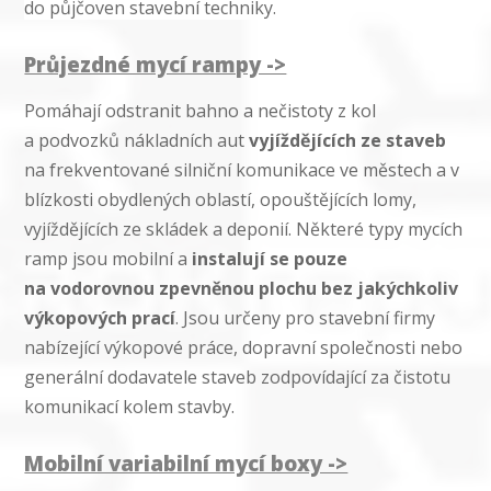
do půjčoven stavební techniky.
Průjezdné mycí rampy ->
Pomáhají odstranit bahno a nečistoty z kol
a podvozků nákladních aut
vyjíždějících ze staveb
na frekventované silniční komunikace ve městech a v
blízkosti obydlených oblastí, opouštějících lomy,
vyjíždějících ze skládek a deponií. Některé typy mycích
ramp jsou mobilní a
instalují se pouze
na vodorovnou zpevněnou plochu bez jakýchkoliv
výkopových prací
. Jsou určeny pro stavební firmy
nabízející výkopové práce, dopravní společnosti nebo
generální dodavatele staveb zodpovídající za čistotu
komunikací kolem stavby.
Mobilní variabilní mycí boxy ->