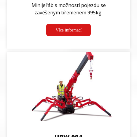
Minijeřáb s možností pojezdu se
zavěšeným břemenem 995kg.
Více informací
URW 094