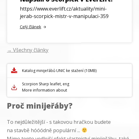
https://www.everlift.cz/aktuality/mini-
jerab-scorpick-mistr-v-manipulaci-359
Celý článek
→ Všechny články
Katalog minijeřábů UNIC ke stažení (10MB)
Scorpion Sharp leaflet, eng
More information about
Proč minijeřáby?
To nejdůležitější - s takovou hračkou budete
na stavbě hóóódně populární ...
Mimo tento vedlejší efekt vlastnictví minijeřábu, také