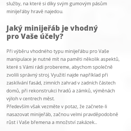
služby, na které si díky svým gumovým pásům
minijeřáby hravě najedou.
Jaký minijeřáb je vhodný
pro Vaše účely?
Při výběru vhodného typu minijeřábu pro Vaše
manipulace je nutné mít na paměti několik aspektů,
které s Vámi rádi probereme, abychom společně
zvolili správný stroj. Využití najde například při
zasklívání fasád, zimních zahrad v zadních částech
domů, při rekonstrukci hradů a zámků, výměnách
výloh v centrech měst.
Především však vezměte v potaz, že začnete-li
nasazovat minijeřáb, začnou velmi pravděpodobně
růst i Vaše břemena a množství zakázek...