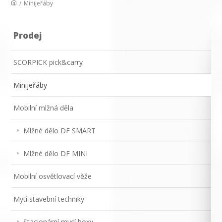
/
Minijeřáby
Prodej
SCORPICK pick&carry
Minijeřáby
Mobilní mlžná děla
Mlžné dělo DF SMART
Mlžné dělo DF MINI
Mobilní osvětlovací věže
Mytí stavební techniky
Stacionární mycí boxy