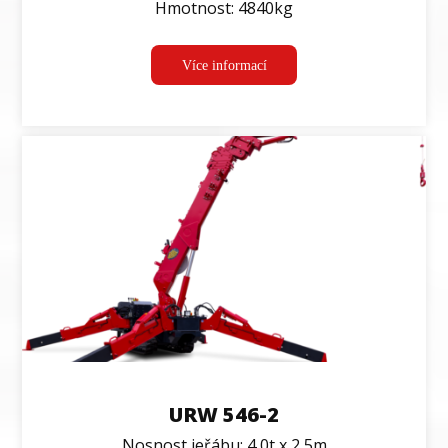
Hmotnost: 4840kg
Více informací
URW 546-2
Nosnost jeřábu: 4,0t x 2,5m