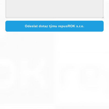
Odeslat dotaz týmu repusROK s.r.o.