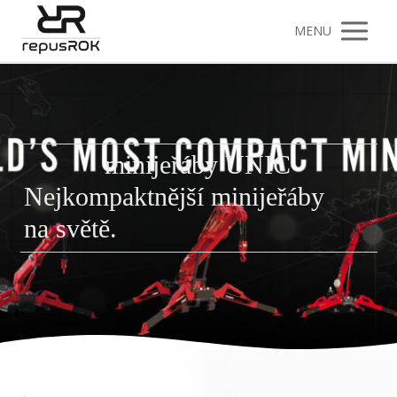
MENU
minijeřáby UNIC
Nejkompaktnější minijeřáby
na světě.