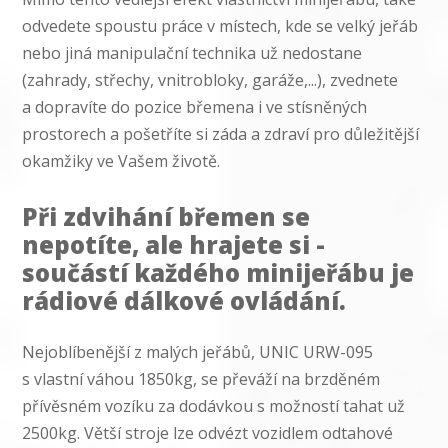
odvedete spoustu práce v místech, kde se velký jeřáb
nebo jiná manipulační technika už nedostane
(zahrady, střechy, vnitrobloky, garáže,...), zvednete
a dopravíte do pozice břemena i ve stísněných
prostorech a pošetříte si záda a zdraví pro důležitější
okamžiky ve Vašem životě.
Při zdvihání břemen se
nepotíte, ale hrajete si -
součástí každého minijeřábu je
rádiové dálkové ovládání.
Nejoblíbenější z malých jeřábů, UNIC URW-095
s vlastní váhou 1850kg, se převáží na brzděném
přívěsném vozíku za dodávkou s možností tahat už
2500kg. Větší stroje lze odvézt vozidlem odtahové