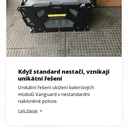
Když standard nestačí, vznikají
unikátní řešení
Unikátní řešení uložení bateriových
modulů Vanguard v nestandardní
nakloněné poloze.
Celý článek