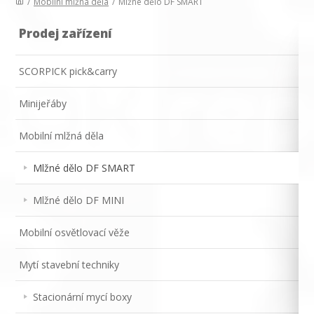
/
Mobilní mlžná děla
/
Mlžné dělo DF SMART
Prodej zařízení
SCORPICK pick&carry
Minijeřáby
Mobilní mlžná děla
Mlžné dělo DF SMART
Mlžné dělo DF MINI
Mobilní osvětlovací věže
Mytí stavební techniky
Stacionární mycí boxy