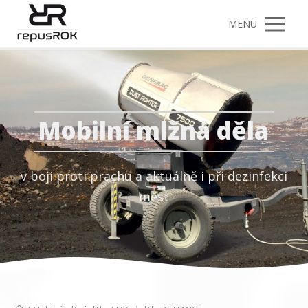
MENU
Mobilní mlžná děla
v boji proti prachu a aktuálně i při dezinfekci
měst