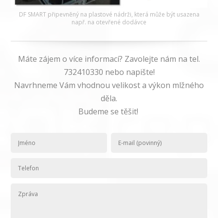
DF SMART připevněný na plastové nádrži, která může být usazena
např. na otevřené dodávce
Máte zájem o více informací? Zavolejte nám na tel.
732410330 nebo napište!
Navrhneme Vám vhodnou velikost a výkon mlžného
děla.
Budeme se těšit!