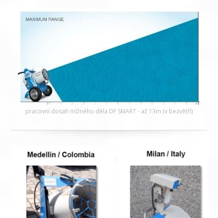
pracovní dosah mlžného děla DF SMART - až 13m (v bezvětří)