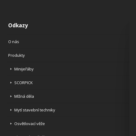
Odkazy
O nás
Produkty
Minijeřáby
SCORPICK
Mlžná děla
Mytí stavební techniky
Osvětlovací věže