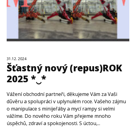
31.12. 2024
Šťastný nový (repus)ROK
2025 *‿*
Vážení obchodní partneři, děkujeme Vám za Vaši
důvěru a spolupráci v uplynulém roce. Vašeho zájmu
o manipulace s minijeřáby a mycí rampy si velmi
vážíme. Do nového roku Vám přejeme mnoho
úspěchů, zdraví a spokojenosti. S úctou,...