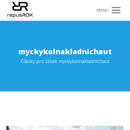
MENU
myckykolnakladnichaut
Články pro štítek myckykolnakladnichaut