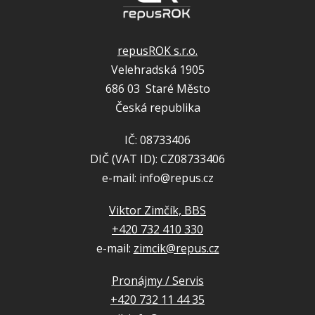
repusROK s.r.o.
Velehradská 1905
686 03 Staré Město
Česká republika
IČ: 08733406
DIČ (VAT ID): CZ08733406
e-mail: info@repus.cz
Viktor Zimčík, BBS
+420 732 410 330
e-mail:
zimcik@repus.cz
Pronájmy / Servis
+420 732 11 44 35