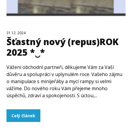
31.12. 2024
Šťastný nový (repus)ROK
2025 *‿*
Vážení obchodní partneři, děkujeme Vám za Vaši
důvěru a spolupráci v uplynulém roce. Vašeho zájmu
o manipulace s minijeřáby a mycí rampy si velmi
vážíme. Do nového roku Vám přejeme mnoho
úspěchů, zdraví a spokojenosti. S úctou,...
Celý článek