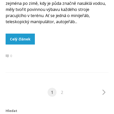
zejména po zimě, kdy je půda značně nasáklá vodou,
měly tvořit povinnou výbavu každého stroje
pracujícího v terénu. Ať se jedná o minijeřáb,
teleskopický manipulátor, autojeřáb...
Celý článek
0
1
2
Hledat