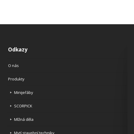
Odkazy
O nás
Produkty
Minijeřáby
SCORPICK
Mlžná děla
Mytí stavební techniky