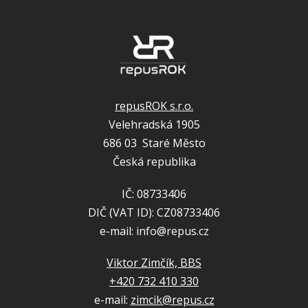
repusROK s.r.o.
Velehradská 1905
686 03 Staré Město
Česká republika
IČ: 08733406
DIČ (VAT ID): CZ08733406
e-mail: info@repus.cz
Viktor Zimčík, BBS
+420 732 410 330
e-mail:
zimcik@repus.cz