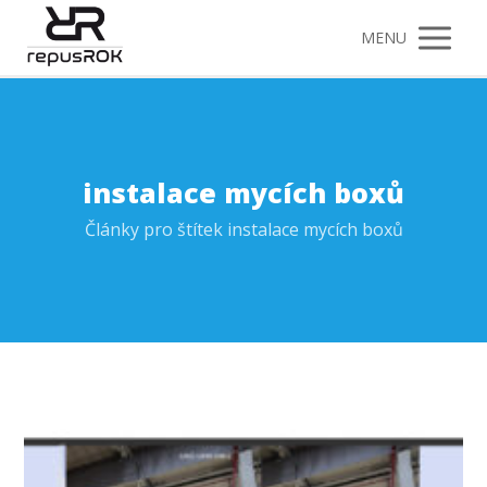
MENU
instalace mycích boxů
Články pro štítek instalace mycích boxů