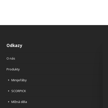
Odkazy
O nás
Produkty
Minijeřáby
SCORPICK
Mlžná děla