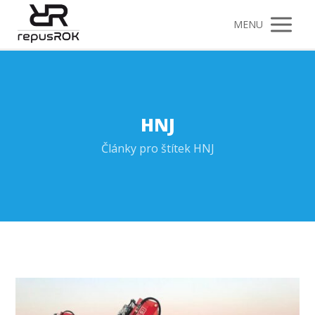
MENU
HNJ
Články pro štítek HNJ